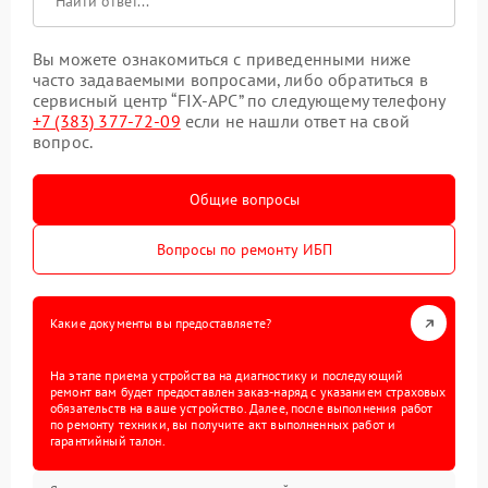
Вы можете ознакомиться с приведенными ниже
часто задаваемыми вопросами, либо обратиться в
сервисный центр “FIX-APC” по следующему телефону
+7 (383) 377-72-09
если не нашли ответ на свой
вопрос.
Общие вопросы
Вопросы по ремонту ИБП
Какие документы вы предоставляете?
На этапе приема устройства на диагностику и последующий
ремонт вам будет предоставлен заказ-наряд с указанием страховых
обязательств на ваше устройство. Далее, после выполнения работ
по ремонту техники, вы получите акт выполненных работ и
гарантийный талон.