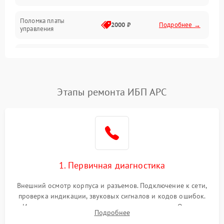
Поломка платы
Механика
2000 ₽
Подробнее →
управления
Неисправность
3000 ₽
Подробнее →
трансформатора
Повреждение
Этапы ремонта ИБП APC
500 ₽
Подробнее →
конденсаторов
Поломка предохранителя
100 ₽
Подробнее →
Неисправность системы
1000 ₽
Подробнее →
охлаждения
1. Первичная диагностика
Неисправность
500 ₽
Подробнее →
Внешний осмотр корпуса и разъемов. Подключение к сети,
индикаторов
проверка индикации, звуковых сигналов и кодов ошибок.
Измерение входного и выходного напряжения. Оценка
Поломка фильтров
Подробнее
1000 ₽
Подробнее →
реакции ИБП на отключение основного питания без
(EMI/EMC)