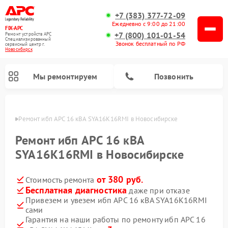
+7 (383) 377-72-09
Ежедневно с 9:00 до 21:00
FIX-APC
+7 (800) 101-01-54
Ремонт устройств APC
Специализированный
Звонок бесплатный по РФ
cервисный центр г.
Новосибирск
Мы ремонтируем
Позвонить
ирске
Ремонт ибп APC 16 кВА SYA16K16RMI в Новосибирске
Ремонт ибп APC 16 кВА
SYA16K16RMI в Новосибирске
от 380 руб.
Стоимость ремонта
Бесплатная диагностика
даже при отказе
Привезем и увезем ибп APC 16 кВА SYA16K16RMI
сами
Гарантия на наши работы по ремонту ибп APC 16