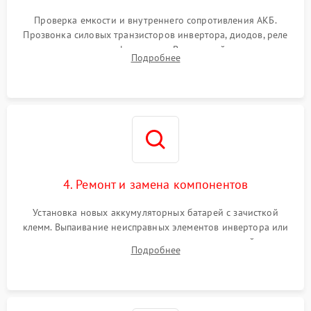
Поломка системы защиты
1000 ₽
Подробнее →
от перегрузок
Проверка емкости и внутреннего сопротивления АКБ.
Прозвонка силовых транзисторов инвертора, диодов, реле
Неисправность системы
переключения и трансформатора. Визуальный поиск вздутых
Подробнее
защиты от короткого
1500 ₽
Подробнее →
конденсаторов и прогаров на печатной плате.
замыкания
Повреждение системы
1000 ₽
Подробнее →
защиты от перегрева
Неисправность системы
защиты от
1500 ₽
Подробнее →
перенапряжения
4. Ремонт и замена компонентов
Установка новых аккумуляторных батарей с зачисткой
клемм. Выпаивание неисправных элементов инвертора или
цепи зарядки и монтаж новых радиодеталей.
Подробнее
Восстановление поврежденных токоведущих дорожек и
замена реле.