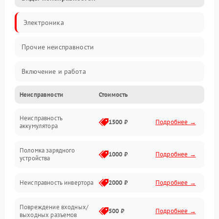
Электроника
Прочие неисправности
Включение и работа
Неисправности
Стоимость
Работа с нагрузкой
Неисправность
Звук и индикация
1500 ₽
Подробнее →
аккумулятора
Питание и режимы
Поломка зарядного
1000 ₽
Подробнее →
устройства
Интерфейсы и связь
Неисправность инвертора
2000 ₽
Подробнее →
Температура и эксплуатация
Повреждение входных/
500 ₽
Подробнее →
выходных разъемов
Механические повреждения