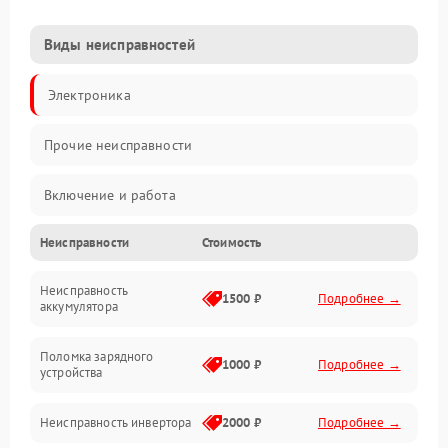
Виды неисправностей
Электроника
Прочие неисправности
Включение и работа
Неисправности
Стоимость
Работа с нагрузкой
Неисправность
Звук и индикация
1500 ₽
Подробнее →
аккумулятора
Питание и режимы
Поломка зарядного
1000 ₽
Подробнее →
устройства
Интерфейсы и связь
Неисправность инвертора
2000 ₽
Подробнее →
Температура и эксплуатация