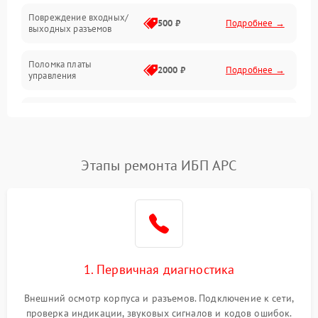
Повреждение входных/
500 ₽
Подробнее →
выходных разъемов
Механические повреждения
Поломка платы
Механика
2000 ₽
Подробнее →
управления
Неисправность
3000 ₽
Подробнее →
трансформатора
Повреждение
Этапы ремонта ИБП APC
500 ₽
Подробнее →
конденсаторов
Поломка предохранителя
100 ₽
Подробнее →
Неисправность системы
1000 ₽
Подробнее →
охлаждения
1. Первичная диагностика
Неисправность
500 ₽
Подробнее →
Внешний осмотр корпуса и разъемов. Подключение к сети,
индикаторов
проверка индикации, звуковых сигналов и кодов ошибок.