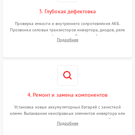
зарядки
3. Глубокая дефектовка
Поломка системы защиты
1000 ₽
Подробнее →
от перегрузок
Проверка емкости и внутреннего сопротивления АКБ.
Прозвонка силовых транзисторов инвертора, диодов, реле
Неисправность системы
переключения и трансформатора. Визуальный поиск вздутых
Подробнее
защиты от короткого
1500 ₽
Подробнее →
конденсаторов и прогаров на печатной плате.
замыкания
Повреждение системы
1000 ₽
Подробнее →
защиты от перегрева
Неисправность системы
защиты от
1500 ₽
Подробнее →
перенапряжения
4. Ремонт и замена компонентов
Установка новых аккумуляторных батарей с зачисткой
клемм. Выпаивание неисправных элементов инвертора или
цепи зарядки и монтаж новых радиодеталей.
Подробнее
Восстановление поврежденных токоведущих дорожек и
замена реле.