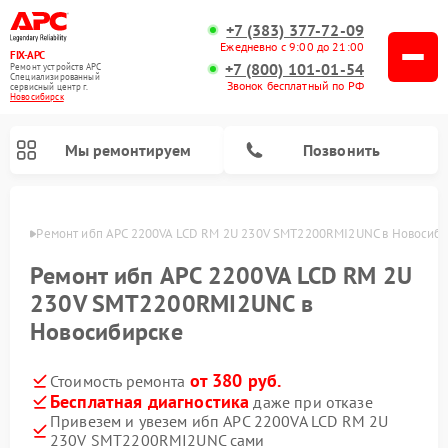
+7 (383) 377-72-09
Ежедневно с 9:00 до 21:00
FIX-APC
+7 (800) 101-01-54
Ремонт устройств APC
Специализированный
Звонок бесплатный по РФ
cервисный центр г.
Новосибирск
Мы ремонтируем
Позвонить
ирске
Ремонт ибп APC 2200VA LCD RM 2U 230V SMT2200RMI2UNC в Новосиб
Ремонт ибп APC 2200VA LCD RM 2U
230V SMT2200RMI2UNC в
Новосибирске
от 380 руб.
Стоимость ремонта
Бесплатная диагностика
даже при отказе
Привезем и увезем ибп APC 2200VA LCD RM 2U
230V SMT2200RMI2UNC сами