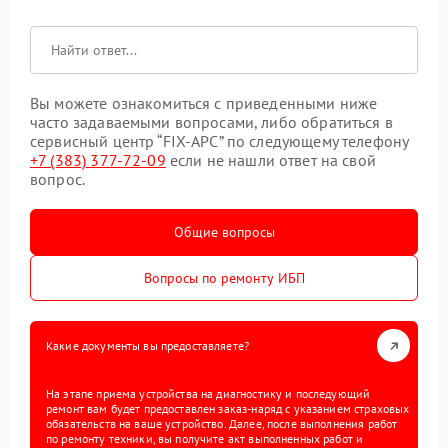
Вы можете ознакомиться с приведенными ниже
часто задаваемыми вопросами, либо обратиться в
сервисный центр “FIX-APC” по следующему телефону
+7 (383) 377-72-09
если не нашли ответ на свой
вопрос.
Общие вопросы
Вопросы по ремонту ИБП
Какие документы вы предоставляете?
На этапе приема устройства на диагностику и последующий
ремонт вам будет предоставлен заказ-наряд с указанием страховых
обязательств на ваше устройство. Далее, после выполнения работ
по ремонту техники, вы получите акт выполненных работ и