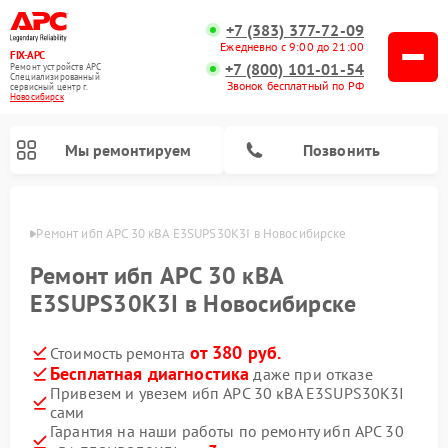
+7 (383) 377-72-09
Ежедневно с 9:00 до 21:00
FIX-APC
+7 (800) 101-01-54
Ремонт устройств APC
Специализированный
Звонок бесплатный по РФ
cервисный центр г.
Новосибирск
Мы ремонтируем
Позвонить
ирске
Ремонт ибп APC 30 кВА E3SUPS30K3I в Новосибирске
Ремонт ибп APC 30 кВА
E3SUPS30K3I в Новосибирске
от 380 руб.
Стоимость ремонта
Бесплатная диагностика
даже при отказе
Привезем и увезем ибп APC 30 кВА E3SUPS30K3I
сами
Гарантия на наши работы по ремонту ибп APC 30