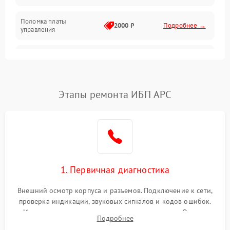
Поломка платы
Механика
2000 ₽
Подробнее →
управления
Неисправность
3000 ₽
Подробнее →
трансформатора
Повреждение
Этапы ремонта ИБП APC
500 ₽
Подробнее →
конденсаторов
Поломка предохранителя
100 ₽
Подробнее →
Неисправность системы
1000 ₽
Подробнее →
охлаждения
1. Первичная диагностика
Неисправность
500 ₽
Подробнее →
Внешний осмотр корпуса и разъемов. Подключение к сети,
индикаторов
проверка индикации, звуковых сигналов и кодов ошибок.
Измерение входного и выходного напряжения. Оценка
Поломка фильтров
Подробнее
1000 ₽
Подробнее →
реакции ИБП на отключение основного питания без
(EMI/EMC)