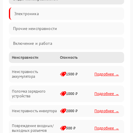
Электроника
Прочие неисправности
Включение и работа
Неисправности
Стоимость
Работа с нагрузкой
Неисправность
Звук и индикация
1500 ₽
Подробнее →
аккумулятора
Питание и режимы
Поломка зарядного
1000 ₽
Подробнее →
устройства
Интерфейсы и связь
Неисправность инвертора
2000 ₽
Подробнее →
Температура и эксплуатация
Повреждение входных/
500 ₽
Подробнее →
выходных разъемов
Механические повреждения