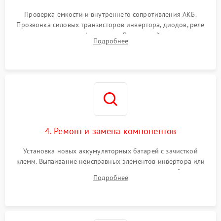
Поломка системы защиты
1000 ₽
Подробнее →
от перегрузок
Проверка емкости и внутреннего сопротивления АКБ.
Прозвонка силовых транзисторов инвертора, диодов, реле
Неисправность системы
переключения и трансформатора. Визуальный поиск вздутых
Подробнее
защиты от короткого
1500 ₽
Подробнее →
конденсаторов и прогаров на печатной плате.
замыкания
Повреждение системы
1000 ₽
Подробнее →
защиты от перегрева
Неисправность системы
защиты от
1500 ₽
Подробнее →
перенапряжения
4. Ремонт и замена компонентов
Установка новых аккумуляторных батарей с зачисткой
клемм. Выпаивание неисправных элементов инвертора или
цепи зарядки и монтаж новых радиодеталей.
Подробнее
Восстановление поврежденных токоведущих дорожек и
замена реле.