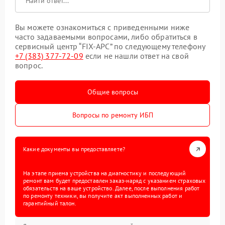
Вы можете ознакомиться с приведенными ниже
часто задаваемыми вопросами, либо обратиться в
сервисный центр “FIX-APC” по следующему телефону
+7 (383) 377-72-09
если не нашли ответ на свой
вопрос.
Общие вопросы
Вопросы по ремонту ИБП
Какие документы вы предоставляете?
На этапе приема устройства на диагностику и последующий
ремонт вам будет предоставлен заказ-наряд с указанием страховых
обязательств на ваше устройство. Далее, после выполнения работ
по ремонту техники, вы получите акт выполненных работ и
гарантийный талон.