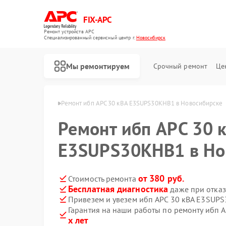
FIX-APC
Ремонт устройств APC
Специализированный cервисный центр г.
Новосибирск
Мы ремонтируем
Срочный ремонт
Це
APC в Новосибирске
Ремонт ибп APC 30 кВА E3SUPS30KHB1 в Новосибирске
Ремонт ибп APC 30 
E3SUPS30KHB1 в Но
от 380 руб.
Стоимость ремонта
Бесплатная диагностика
даже при отказ
Привезем и увезем ибп APC 30 кВА E3SUP
Гарантия на наши работы по ремонту ибп
х лет