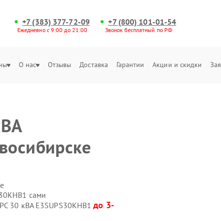
+7 (383) 377-72-09
+7 (800) 101-01-54
Ежедневно с 9:00 до 21:00
Звонок бесплатный по РФ
ны
О нас
Отзывы
Доставка
Гарантии
Акции и скидки
Зая
кВА
восибирске
е
S30KHB1 сами
до 3-
 APC 30 кВА E3SUPS30KHB1