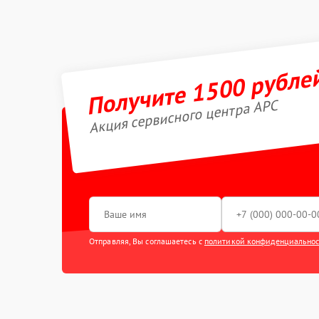
Получите 1500 рубле
Акция сервисного центра APC
Отправляя, Вы соглашаетесь с
политикой конфиденциально