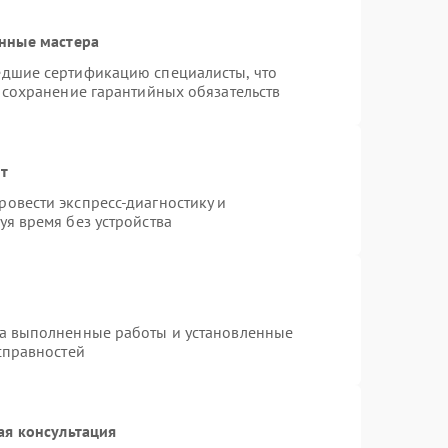
нные мастера
едшие сертификацию специалисты, что
 сохранение гарантийных обязательств
нт
овести экспресс-диагностику и
я время без устройства
на выполненные работы и установленные
справностей
ая консультация