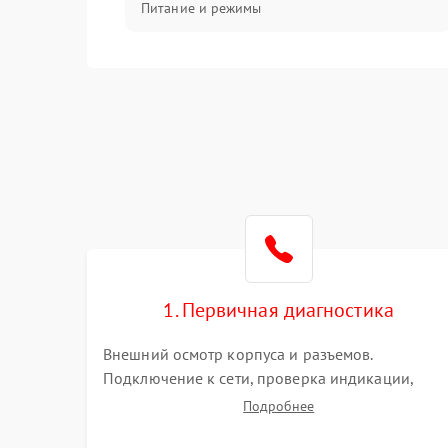
Питание и режимы
Интерфейсы и связь
Температура и эксплуатация
Механические повреждения
Механика
1. Первичная диагностика
Внешний осмотр корпуса и разъемов.
Подключение к сети, проверка индикации,
звуковых сигналов и кодов ошибок. Измерение
Подробнее
входного и выходного напряжения. Оценка