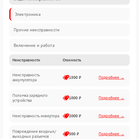
Электроника
Прочие неисправности
Включение и работа
Неисправности
Стоимость
Работа с нагрузкой
Неисправность
Звук и индикация
1500 ₽
Подробнее →
аккумулятора
Питание и режимы
Поломка зарядного
1000 ₽
Подробнее →
устройства
Интерфейсы и связь
Неисправность инвертора
2000 ₽
Подробнее →
Температура и эксплуатация
Повреждение входных/
500 ₽
Подробнее →
выходных разъемов
Механические повреждения