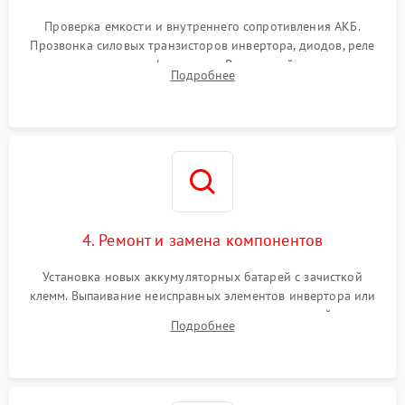
Поломка системы защиты
1000 ₽
Подробнее →
от перегрузок
Проверка емкости и внутреннего сопротивления АКБ.
Прозвонка силовых транзисторов инвертора, диодов, реле
Неисправность системы
переключения и трансформатора. Визуальный поиск вздутых
Подробнее
защиты от короткого
1500 ₽
Подробнее →
конденсаторов и прогаров на печатной плате.
замыкания
Повреждение системы
1000 ₽
Подробнее →
защиты от перегрева
Неисправность системы
защиты от
1500 ₽
Подробнее →
перенапряжения
4. Ремонт и замена компонентов
Установка новых аккумуляторных батарей с зачисткой
клемм. Выпаивание неисправных элементов инвертора или
цепи зарядки и монтаж новых радиодеталей.
Подробнее
Восстановление поврежденных токоведущих дорожек и
замена реле.