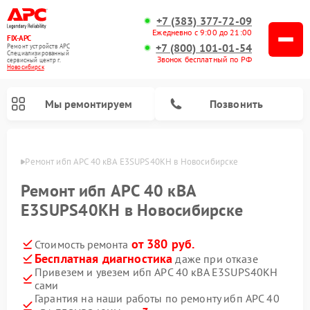
+7 (383) 377-72-09
Ежедневно с 9:00 до 21:00
FIX-APC
+7 (800) 101-01-54
Ремонт устройств APC
Специализированный
Звонок бесплатный по РФ
cервисный центр г.
Новосибирск
Мы ремонтируем
Позвонить
ирске
Ремонт ибп APC 40 кВА E3SUPS40KH в Новосибирске
Ремонт ибп APC 40 кВА
E3SUPS40KH в Новосибирске
от 380 руб.
Стоимость ремонта
Бесплатная диагностика
даже при отказе
Привезем и увезем ибп APC 40 кВА E3SUPS40KH
сами
Гарантия на наши работы по ремонту ибп APC 40