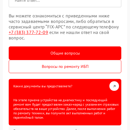
Вы можете ознакомиться с приведенными ниже
часто задаваемыми вопросами, либо обратиться в
сервисный центр “FIX-APC” по следующему телефону
+7 (383) 377-72-09
если не нашли ответ на свой
вопрос.
Общие вопросы
Вопросы по ремонту ИБП
Какие документы вы предоставляете?
На этапе приема устройства на диагностику и последующий
ремонт вам будет предоставлен заказ-наряд с указанием страховых
обязательств на ваше устройство. Далее, после выполнения работ
по ремонту техники, вы получите акт выполненных работ и
гарантийный талон.