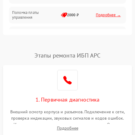
Поломка платы
Механика
2000 ₽
Подробнее →
управления
Неисправность
3000 ₽
Подробнее →
трансформатора
Повреждение
Этапы ремонта ИБП APC
500 ₽
Подробнее →
конденсаторов
Поломка предохранителя
100 ₽
Подробнее →
Неисправность системы
1000 ₽
Подробнее →
охлаждения
1. Первичная диагностика
Неисправность
500 ₽
Подробнее →
Внешний осмотр корпуса и разъемов. Подключение к сети,
индикаторов
проверка индикации, звуковых сигналов и кодов ошибок.
Измерение входного и выходного напряжения. Оценка
Поломка фильтров
Подробнее
1000 ₽
Подробнее →
реакции ИБП на отключение основного питания без
(EMI/EMC)