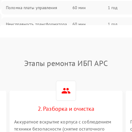
Поломка платы управления
60 мин
1 год
Неисправность трансформатора
60 мин
1 год
Повреждение конденсаторов
60 мин
1 год
Поломка предохранителя
60 мин
1 год
Этапы ремонта ИБП APC
Неисправность системы
60 мин
1 год
охлаждения
Неисправность индикаторов
60 мин
1 год
2. Разборка и очистка
Поломка фильтров (EMI/EMC)
60 мин
1 год
Аккуратное вскрытие корпуса с соблюдением
Неисправность системы защиты
60 мин
1 год
техники безопасности (снятие остаточного