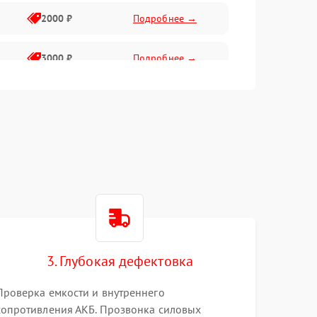
2000 ₽
Подробнее →
3000 ₽
Подробнее →
500 ₽
Подробнее →
100 ₽
Подробнее →
1000 ₽
Подробнее →
500 ₽
Подробнее →
3. Глубокая дефектовка
1000 ₽
Подробнее →
Проверка емкости и внутреннего
1500 ₽
Подробнее →
сопротивления АКБ. Прозвонка силовых