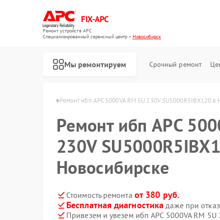
FIX-APC
Ремонт устройств APC
Специализированный cервисный центр г.
Новосибирск
Мы ремонтируем
Срочный ремонт
Це
APC в Новосибирске
Ремонт ибп APC 5000VA RM 5U 230V SU5000R5IBX120 в 
Ремонт ибп APC 50
230V SU5000R5IBX1
Новосибирске
от 380 руб.
Стоимость ремонта
Бесплатная диагностика
даже при отказ
Привезем и увезем ибп APC 5000VA RM 5U