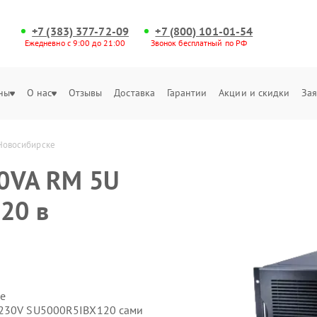
+7 (383) 377-72-09
+7 (800) 101-01-54
Ежедневно с 9:00 до 21:00
Звонок бесплатный по РФ
ны
О нас
Отзывы
Доставка
Гарантии
Акции и скидки
Зая
Новосибирске
00VA RM 5U
20 в
е
 230V SU5000R5IBX120 сами