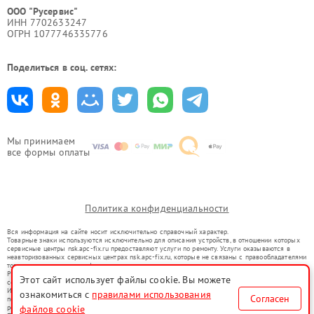
ООО "Русервис"
ИНН 7702633247
ОГРН 1077746335776
Поделиться в соц. сетях:
Мы принимаем
все формы оплаты
Политика конфиденциальности
Вся информация на сайте носит исключительно справочный характер.
Товарные знаки используются исключительно для описания устройств, в отношении которых
сервисные центры nsk.apc-fix.ru предоставляют услуги по ремонту. Услуги оказываются в
неавторизованных сервисных центрах nsk.apc-fix.ru, которые не связаны с правообладателями
товарных знаков или их официальными представителями.
Ремонт осуществляется для устройств, уже введенных в гражданский оборот в соответствии
Этот сайт использует файлы cookie. Вы можете
со статьей 1487 ГК РФ.
Использование товарных знаков не преследует цели индивидуализации услуг или введения
ознакомиться с
правилами использования
Согласен
потребителей в заблуждение, а служит для информирования о предоставляемых услугах по
ремонту техники указанных брендов.
файлов cookie