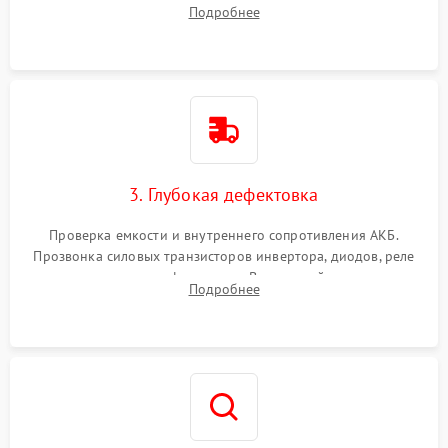
радиаторов и кулеров от пыли с помощью сжатого воздуха
Подробнее
и кистей для предотвращения перегрева и замыканий.
3. Глубокая дефектовка
Проверка емкости и внутреннего сопротивления АКБ.
Прозвонка силовых транзисторов инвертора, диодов, реле
переключения и трансформатора. Визуальный поиск вздутых
Подробнее
конденсаторов и прогаров на печатной плате.