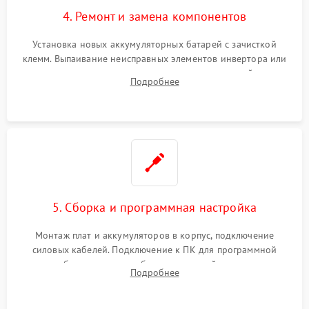
4. Ремонт и замена компонентов
Установка новых аккумуляторных батарей с зачисткой
клемм. Выпаивание неисправных элементов инвертора или
цепи зарядки и монтаж новых радиодеталей.
Подробнее
Восстановление поврежденных токоведущих дорожек и
замена реле.
5. Сборка и программная настройка
Монтаж плат и аккумуляторов в корпус, подключение
силовых кабелей. Подключение к ПК для программной
калибровки констант батареи, настройки порогов
Подробнее
срабатывания AVR и сброса счетчиков старения АКБ.