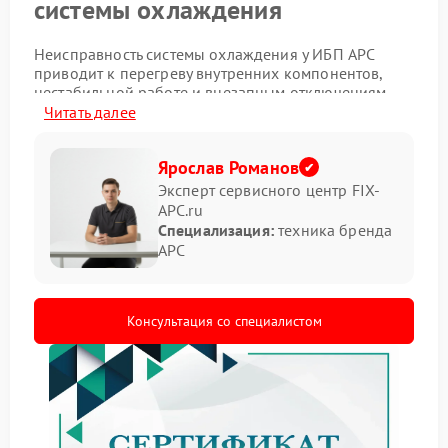
системы охлаждения
Неисправность системы охлаждения у ИБП APC
приводит к перегреву внутренних компонентов,
нестабильной работе и внезапным отключениям.
Вентиляторы могут шуметь сильнее обычного,
Читать далее
корпус начинает нагреваться, а система сообщает
об ошибках. В отдельных случаях устройство
Ярослав Романов
перестает запускаться после длительной нагрузки.
Эксперт сервисного центр FIX-
Основные признаки перегрева
APC.ru
Специализация:
техника бренда
APC
повышенный шум при работе;
нагрев корпуса;
самопроизвольное отключение;
запах нагретого пластика;
Консультация со специалистом
ошибки на дисплее.
При длительной эксплуатации загрязнение
вентиляционных каналов ухудшает циркуляцию
воздуха. Из-за этого температура внутри корпуса
растет, а отдельные элементы начинают работать
нестабильно. Ремонт APC требуется сразу после